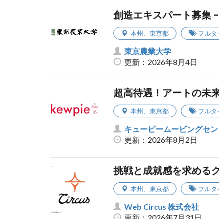
創造エキスパート募集 
本州
、
東京都
フルタ
東京農業大学
更新：2026年8月4日
超高待遇！アートの未
本州
、
東京都
フルタ
キューピームービングセンタ
更新：2026年8月2日
挑戦と成就感を求めるク
本州
、
東京都
フルタ
Web Circus 株式会社
更新：2026年7月31日