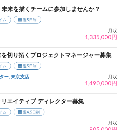
- 未来を描くチームに参加しませんか？
イム
週5日制
月収
1,335,000
円
来を切り拓くプロジェクトマネージャー募集
イム
週5日制
ー, 東京支店
月収
1,490,000
円
リエイティブ ディレクター募集
イム
週4.5日制
月収
805,000
円