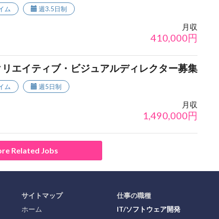
イム
週3.5日制
月収
410,000
円
クリエイティブ・ビジュアルディレクター募集
イム
週5日制
月収
1,490,000
円
re Related Jobs
サイトマップ
仕事の職種
ホーム
IT/ソフトウェア開発