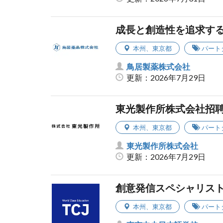
成長と創造性を追求する
本州
、
東京都
パート
鳥居製薬株式会社
更新：2026年7月29日
東光製作所株式会社招
本州
、
東京都
パート
東光製作所株式会社
更新：2026年7月29日
創意発信スペシャリス
本州
、
東京都
パート