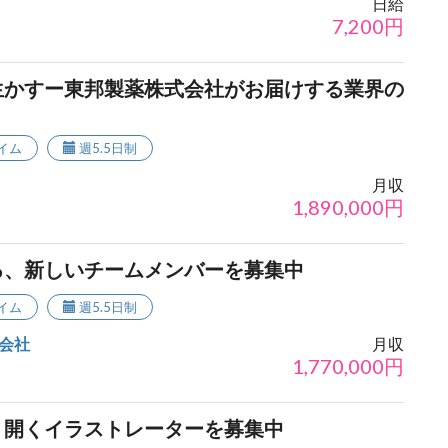
日給
7,200
円
生かすー東邦製薬株式会社がお届けする業界の
イム
週5.5日制
月収
1,890,000
円
る、新しいチームメンバーを募集中
イム
週5.5日制
会社
月収
1,770,000
円
り開くイラストレーターを募集中