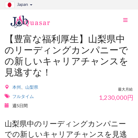
Japan
ナ
ビ
切
【豊富な福利厚生】山梨県中
り
のリーディングカンパニーで
替
え
の新しいキャリアチャンスを
見逃すな！
本州
、
山梨県
最大月給
フルタイム
1,230,000
円
週5日間
山梨県中のリーディングカンパニー
での新しいキャリアチャンスを見逃