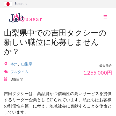
Japan
ナ
ビ
切
山梨県中での吉田タクシーの
り
新しい職位に応募しません
替
え
か？
本州
、
山梨県
最大月給
フルタイム
1,265,000
円
週5日間
吉田タクシーは、高品質かつ信頼性の高いサービスを提供
するリーダー企業として知られています。私たちはお客様
の利便性を第一に考え、地域社会に貢献することを使命と
しています。