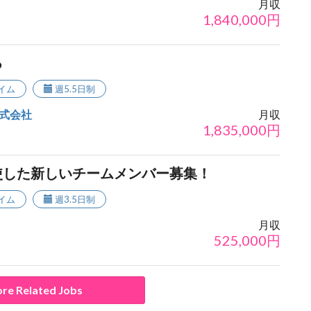
月収
1,840,000
円
る
イム
週5.5日制
式会社
月収
1,835,000
円
使した新しいチームメンバー募集！
イム
週3.5日制
月収
525,000
円
re Related Jobs