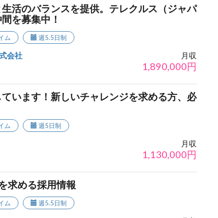
と生活のバランスを提供。テレクルス（ジャパ
仲間を募集中！
イム
週5.5日制
式会社
月収
1,890,000
円
しています！新しいチャレンジを求める方、必
イム
週5日制
月収
1,130,000
円
者を求める採用情報
イム
週5.5日制