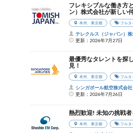
フレキシブルな働き方
ン）株式会社が新しい
本州
、
東京都
フルタ
テレクルス（ジャパン）株
更新：2026年7月27日
最優秀なタレントを探
見！
本州
、
東京都
フルタ
シンガポール航空株式会社
更新：2026年7月26日
熱烈歓迎! 未知の挑戦
本州
、
東京都
フルタ