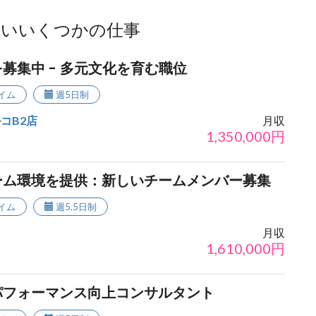
ないいくつかの仕事
募集中 - 多元文化を育む職位
イム
週5日制
コB2店
月収
1,350,000
円
ーム環境を提供：新しいチームメンバー募集
イム
週5.5日制
月収
1,610,000
円
パフォーマンス向上コンサルタント