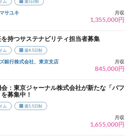
イム
週5日制
マサユキ
月収
1,355,000
円
任を持つサステナビリティ担当者募集
イム
週4.5日制
ズ銀行株式会社、東京支店
月収
845,000
円
機会：東京ジャーナル株式会社が新たな「パフ
」を募集中！
イム
週5.5日制
月収
1,655,000
円