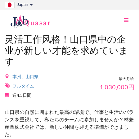
Japan
ナ
ビ
切
灵活工作风格！山口県中の企
り
业が新しい才能を求めていま
替
え
す
本州
、
山口県
最大月給
フルタイム
1,030,000
円
週4.5日間
山口県の自然に囲まれた最高の環境で、仕事と生活のバラ
ンスを重視して、私たちのチームに参加しませんか？林兼
産業株式会社では、新しい仲間を迎える準備ができまし
た。