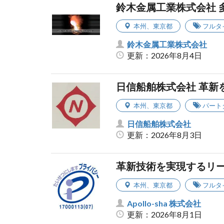
鈴木金属工業株式会社 
本州
、
東京都
フルタ
鈴木金属工業株式会社
更新：2026年8月4日
日信船舶株式会社 革新
本州
、
東京都
パート
日信船舶株式会社
更新：2026年8月3日
革新技術を実現するリ
本州
、
東京都
フルタ
Apollo-sha 株式会社
更新：2026年8月1日