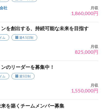
会社
月収
1,860,000
円
ョンを創出する、持続可能な未来を目指す
イム
週4.5日制
月収
825,000
円
ョンのリーダーを募集中！
イム
週5日制
月収
1,550,000
円
未来を築くチームメンバー募集