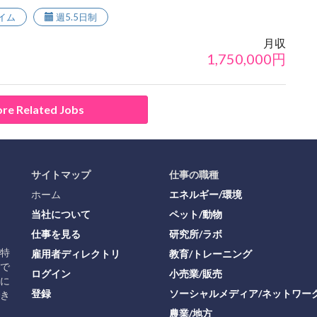
イム
週5.5日制
月収
1,750,000
円
re Related Jobs
サイトマップ
仕事の職種
ホーム
エネルギー/環境
当社について
ペット/動物
仕事を見る
研究所/ラボ
に特
雇用者ディレクトリ
教育/トレーニング
で
ログイン
小売業/販売
に
登録
ソーシャルメディア/ネットワー
き
農業/地方