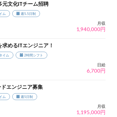
多元文化ITチーム招聘
イム
週5.5日制
月収
1,940,000
円
を求めるITエンジニア！
タイム
2時間シフト
日給
6,700
円
ードエンジニア募集
イム
週5日制
月収
1,195,000
円