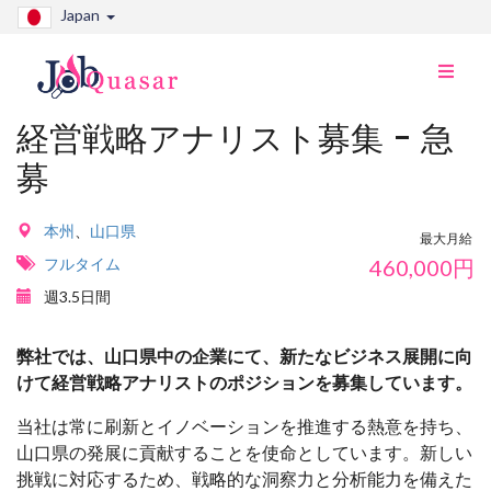
Japan
ナ
ビ
切
経営戦略アナリスト募集 - 急
り
募
替
え
本州
、
山口県
最大月給
フルタイム
460,000
円
週3.5日間
弊社では、山口県中の企業にて、新たなビジネス展開に向
けて経営戦略アナリストのポジションを募集しています。
当社は常に刷新とイノベーションを推進する熱意を持ち、
山口県の発展に貢献することを使命としています。新しい
挑戦に対応するため、戦略的な洞察力と分析能力を備えた