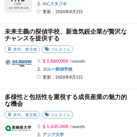
IACスタジオ
更新：2026年8月2日
未来主義の探偵学校、新進気鋭企業が贅沢な
チャンスを提供する
本州
、
東京都
フルタイム
$ 1,860,000
/ month
ガルー探偵学校
更新：2026年8月2日
多様性と包括性を重視する成長産業の魅力的
な機会
本州
、
東京都
フルタイム
$ 1,635,000
/ month
アジア大学