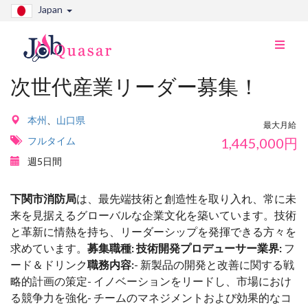
Japan
ナ
ビ
切
次世代産業リーダー募集！
り
替
え
本州
、
山口県
最大月給
フルタイム
1,445,000
円
週5日間
下関市消防局
は、最先端技術と創造性を取り入れ、常に未
来を見据えるグローバルな企業文化を築いています。技術
と革新に情熱を持ち、リーダーシップを発揮できる方々を
求めています。
募集職種: 技術開発プロデューサー
業界:
フ
ード＆ドリンク
職務内容:
- 新製品の開発と改善に関する戦
略的計画の策定- イノベーションをリードし、市場におけ
る競争力を強化- チームのマネジメントおよび効果的なコ