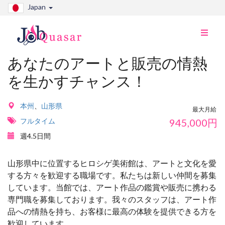
Japan
ナ
ビ
切
あなたのアートと販売の情熱
り
を生かすチャンス！
替
え
本州
、
山形県
最大月給
フルタイム
945,000
円
週4.5日間
山形県中に位置するヒロシゲ美術館は、アートと文化を愛
する方々を歓迎する職場です。私たちは新しい仲間を募集
しています。当館では、アート作品の鑑賞や販売に携わる
専門職を募集しております。我々のスタッフは、アート作
品への情熱を持ち、お客様に最高の体験を提供できる方を
歓迎しています。