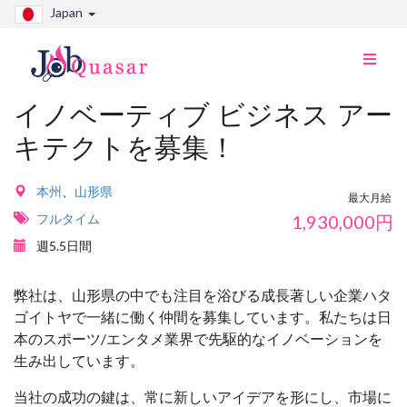
Japan
ナ
ビ
切
イノベーティブ ビジネス アー
り
キテクトを募集！
替
え
本州
、
山形県
最大月給
フルタイム
1,930,000
円
週5.5日間
弊社は、山形県の中でも注目を浴びる成長著しい企業ハタ
ゴイトヤで一緒に働く仲間を募集しています。私たちは日
本のスポーツ/エンタメ業界で先駆的なイノベーションを
生み出しています。
当社の成功の鍵は、常に新しいアイデアを形にし、市場に