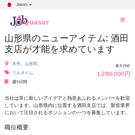
Japan
ナ
ビ
切
山形県のニューアイテム: 酒田
り
支店が才能を求めています
替
え
本州
、
山形県
最大月給
フルタイム
1,280,000
円
週5日間
当社は常に新しいアイデアと熱意あふれるメンバーを歓迎
しています。山形県内に位置する酒田支店では、製造業界
において注目されるポジションの一つを募集しています。
職位概要: