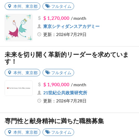
本州
、
東京都
フルタイム
$ 1,270,000
/ month
東京シティダンスアカデミー
更新：2026年7月29日
未来を切り開く革新的リーダーを求めていま
す！
本州
、
東京都
フルタイム
$ 1,900,000
/ month
21世紀公共政策研究所
更新：2026年7月28日
専門性と献身精神に満ちた職務募集
本州
、
東京都
フルタイム