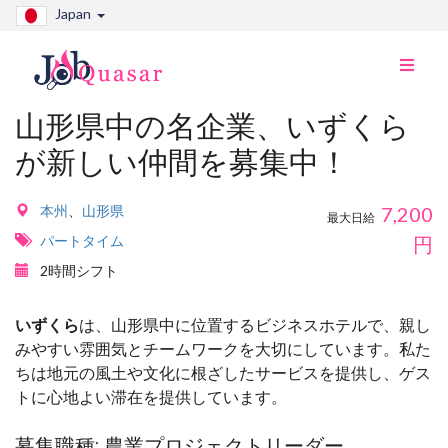
Japan
ナ
ビ
切
山形県中の名企業、いずくら
り
が新しい仲間を募集中！
替
え
本州
、
山形県
7,200
最大日給
パートタイム
円
2時間シフト
いずくら
は、山形県中に位置するビジネスホテルで、親し
みやすい雰囲気とチームワークを大切にしています。私た
ちは地元の風土や文化に根ざしたサービスを提供し、ゲス
トに心地よい滞在を提供しています。
募集職種: 農業プロジェクトリーダー