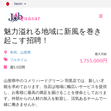
Japan
ナ
ビ
切
魅力溢れる地域に新風を巻き
り
起こす招聘！
替
え
本州
、
山形県
最大月給
フルタイム
1,755,000
円
週5.5日間
山形県中のコメリ ハードグリーン 羽黒店では、新しい才
能を求めております。当店は地域に幅広いサービスを提供
し、お客様に最高の満足を届けることを使命としておりま
す。外部からの人材の加入を歓迎し、活気あるチームで一
緒に働きませんか。