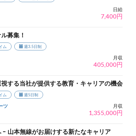
日給
7,400
円
ナル募集！
イム
週3.5日制
月収
405,000
円
重視する当社が提供する教育・キャリアの機会
イム
週5日制
ーツ
月収
1,355,000
円
 - 山本無線がお届けする新たなキャリア