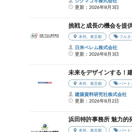
シグマコキ株式会社
更新：2026年8月3日
挑戦と成長の機会を提
本州
、
東京都
フルタ
日米ベレム株式会社
更新：2026年8月3日
未来をデザインする！
本州
、
東京都
パート
建築資料研究社株式会社
更新：2026年8月2日
浜田特許事務所 魅力的
本州
、
東京都
パート