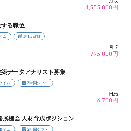
月収
1,555,000
円
供する職位
イム
週4.5日制
月収
795,000
円
建築データアナリスト募集
タイム
2時間シフト
日給
6,700
円
発展機会 人材育成ポジション
タイム
2時間シフト