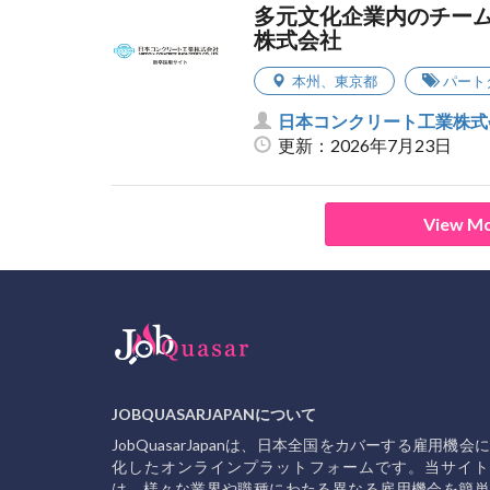
多元文化企業内のチーム
株式会社
本州
、
東京都
パート
日本コンクリート工業株式
更新：2026年7月23日
View Mo
JOBQUASARJAPANについて
JobQuasarJapanは、日本全国をカバーする雇用機会
化したオンラインプラットフォームです。当サイト
は、様々な業界や職種にわたる異なる雇用機会を簡単