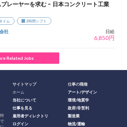
プレーヤーを求む - 日本コンクリート工業
タイム
2時間シフト
会社
日給
6,850
円
re Related Jobs
サイトマップ
仕事の職種
ホーム
アート/デザイン
当社について
環境/地質学
仕事を見る
政府/非営利
に特
雇用者ディレクトリ
製造業
で
ログイン
物流/運輸
に