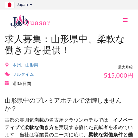
Japan
ナ
ビ
切
求人募集：山形県中、柔軟な
り
働き方を提供！
替
え
本州
、
山形県
最大月給
フルタイム
515,000
円
週3.5日間
山形県中のプレミアホテルで活躍しません
か？
古都の雰囲気満載の名古屋クラウンホテルでは、
イノベー
ティブで柔軟な働き方
を実現する優れた貢献者を求めてい
ます。当社は従業員のニーズに応じ、
柔軟な労働条件と働