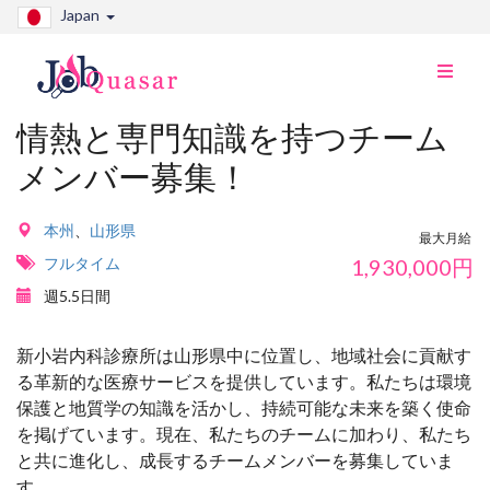
Japan
ナ
ビ
切
情熱と専門知識を持つチーム
り
メンバー募集！
替
え
本州
、
山形県
最大月給
フルタイム
1,930,000
円
週5.5日間
新小岩内科診療所は山形県中に位置し、地域社会に貢献す
る革新的な医療サービスを提供しています。私たちは環境
保護と地質学の知識を活かし、持続可能な未来を築く使命
を掲げています。現在、私たちのチームに加わり、私たち
と共に進化し、成長するチームメンバーを募集していま
す。