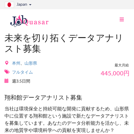
Japan
ナ
ビ
切
未来を切り拓くデータアナリ
り
スト募集
替
え
本州
、
山形県
最大月給
フルタイム
445,000
円
週3.5日間
翔和館データアナリスト募集
当社は環境保全と持続可能な開発に貢献するため、山形県
中に位置する翔和館という施設で新たなデータアナリスト
を募集しています。あなたのデータ分析能力を活かし、未
来の地質学や環境科学への貢献を実現しませんか？