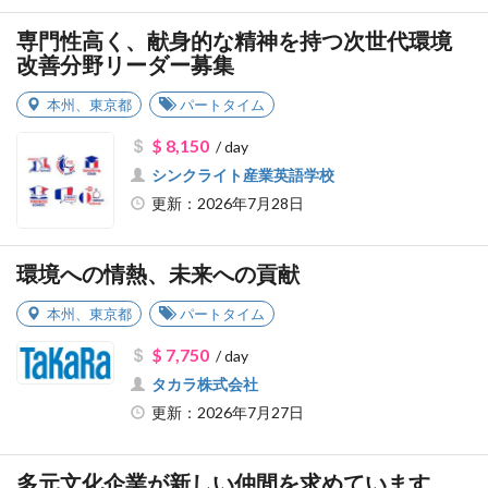
専門性高く、献身的な精神を持つ次世代環境
改善分野リーダー募集
本州
、
東京都
パートタイム
$ 8,150
/ day
シンクライト産業英語学校
更新：2026年7月28日
環境への情熱、未来への貢献
本州
、
東京都
パートタイム
$ 7,750
/ day
タカラ株式会社
更新：2026年7月27日
多元文化企業が新しい仲間を求めています