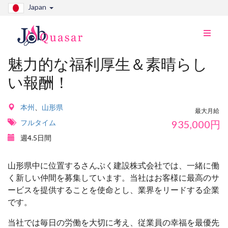
Japan
ナ
ビ
切
魅力的な福利厚生＆素晴らし
り
い報酬！
替
え
本州
、
山形県
最大月給
フルタイム
935,000
円
週4.5日間
山形県中に位置するさんぷく建設株式会社では、一緒に働
く新しい仲間を募集しています。当社はお客様に最高のサ
ービスを提供することを使命とし、業界をリードする企業
です。
当社では毎日の労働を大切に考え、従業員の幸福を最優先