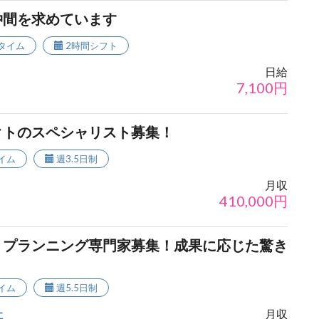
仲間を求めています
タイム
2時間シフト
日給
7,100
円
クトのスペシャリスト募集！
イム
週3.5日制
月収
410,000
円
・プランニング専門家募集！成果に応じた驚き
イム
週5.5日制
社
月収