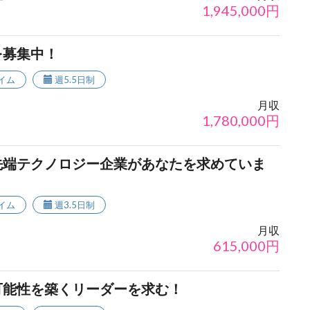
1,945,000
円
を募集中！
イム
週5.5日制
月収
1,780,000
円
先端テクノロジー企業があなたを求めていま
イム
週3.5日制
月収
615,000
円
可能性を築くリーダーを求む！