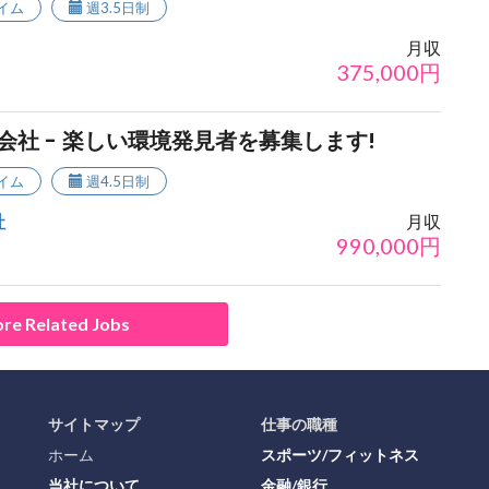
イム
週3.5日制
月収
375,000
円
会社 - 楽しい環境発見者を募集します!
イム
週4.5日制
社
月収
990,000
円
re Related Jobs
サイトマップ
仕事の職種
ホーム
スポーツ/フィットネス
当社について
金融/銀行