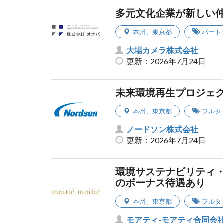
多元文化企業が新しい
本州
、
東京都
パート
大場カメラ株式会社
更新：2026年7月24日
未来環境再生プロジェ
本州
、
東京都
フルタ
ノードソン株式会社
更新：2026年7月24日
環境サステナビリティ
のボーナス待遇あり
本州
、
東京都
フルタ
モアティ-モアティ合同会