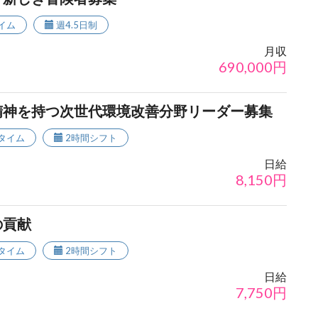
イム
週4.5日制
月収
690,000
円
精神を持つ次世代環境改善分野リーダー募集
タイム
2時間シフト
日給
8,150
円
の貢献
タイム
2時間シフト
日給
7,750
円