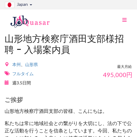
Japan
ナ
ビ
切
山形地方検察庁酒田支部様招
り
聘 - 入場案内員
替
え
本州
、
山形県
最大月給
フルタイム
495,000
円
週3.5日間
ご挨拶
山形地方検察庁酒田支部の皆様、こんにちは。
私たちは常に地域社会との繋がりを大切にし、法の下で公
正な活動を行うことを信条としています。今回、私たちの