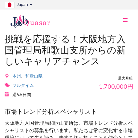
Japan
ナ
ビ
切
挑戦を応援する！大阪地方入
り
国管理局和歌山支所からの新
替
え
しいキャリアチャンス
本州
、
和歌山県
最大月給
フルタイム
1,700,000
円
週5.5日間
市場トレンド分析スペシャリスト
大阪地方入国管理局和歌山支所は、市場トレンド分析スペ
シャリストの募集を行います。私たちは常に変化する市場
環境において先を読み、未来を切り拓くことを使命として