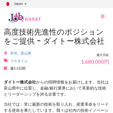
Japan
ナ
ビ
切
高度技術先進性のポジション
り
をご提供 - ダイトー株式会社
替
え
本州
、
富山県
最大月給
フルタイム
1,680,000
円
週5.5日間
ダイトー株式会社
からの招聘情報をお届けします。当社は
富山県中に位置し、金融/銀行業界において革新的な技術
とリーダーシップを誇る企業です。
当社では、常に最新の技術を取り入れ、産業革命をリード
する使命を果たしています。我々は社内の技術イノベーシ