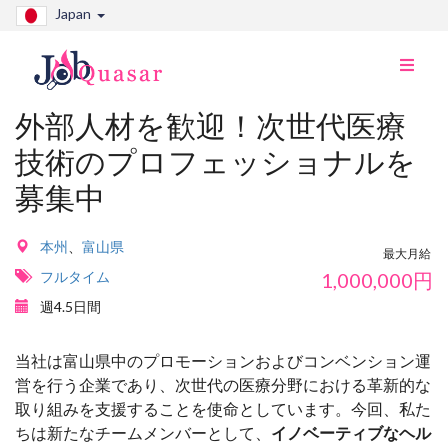
Japan
ナ
ビ
切
外部人材を歓迎！次世代医療
り
技術のプロフェッショナルを
替
え
募集中
本州
、
富山県
最大月給
フルタイム
1,000,000
円
週4.5日間
当社は富山県中のプロモーションおよびコンベンション運
営を行う企業であり、次世代の医療分野における革新的な
取り組みを支援することを使命としています。今回、私た
ちは新たなチームメンバーとして、
イノベーティブなヘル