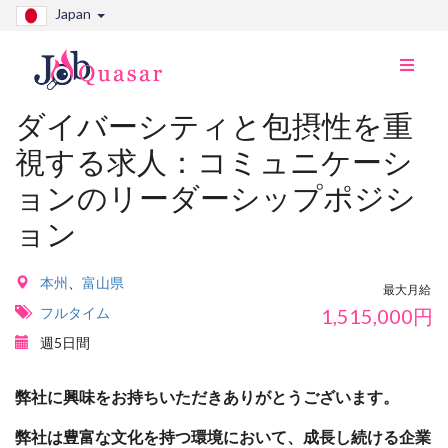
Japan
ナ
ビ
切
ダイバーシティと包摂性を重
り
視する求人：コミュニケーシ
替
え
ョンのリーダーシップポジシ
ョン
本州
、
富山県
最大月給
フルタイム
1,515,000
円
週5日間
弊社に興味をお持ちいただきありがとうございます。
弊社は豊富な文化を持つ環境において、成長し続ける企業