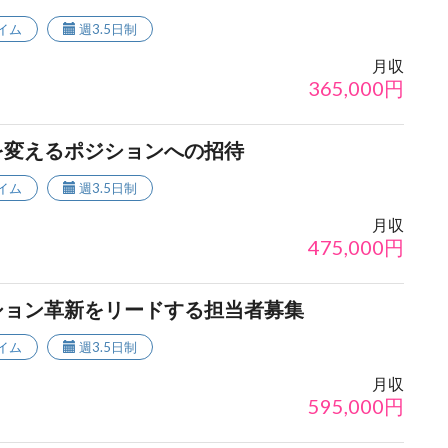
イム
週3.5日制
月収
365,000
円
を変えるポジションへの招待
イム
週3.5日制
月収
475,000
円
ション革新をリードする担当者募集
イム
週3.5日制
月収
595,000
円