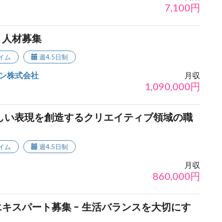
7,100
円
う人材募集
イム
週4.5日制
ン株式会社
月収
1,090,000
円
しい表現を創造するクリエイティブ領域の職
イム
週4.5日制
月収
860,000
円
キスパート募集 - 生活バランスを大切にす
？