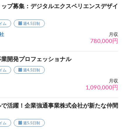
トップ募集：デジタルエクスペリエンスデザイ
イム
週4.5日制
会社
月収
780,000
円
事業開発プロフェッショナル
イム
週4.5日制
月収
1,090,000
円
ルで活躍！企業強通事業株式会社が新たな仲間
イム
週5.5日制