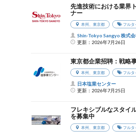
先進技術における業界
ナー
本州
、
東京都
フルタ
Shin-Tokyo Sangyo 株式
更新：2026年7月26日
東京都企業招聘：戦略
本州
、
東京都
フルタ
日本塩業センター
更新：2026年7月25日
フレキシブルなスタイ
を募集中
本州
、
東京都
フルタ