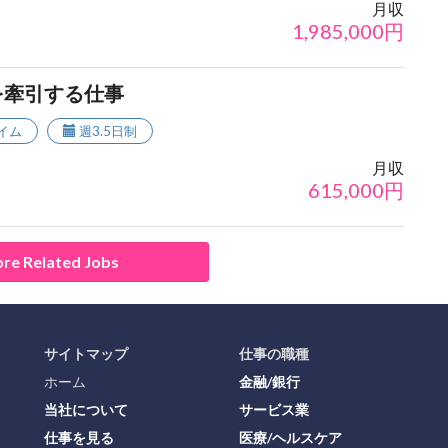
月収
1,985,000
円
を牽引する仕事
イム
週3.5日制
月収
615,000
円
re Related Jobs
サイトマップ
仕事の職種
ホーム
金融/銀行
当社について
サービス業
仕事を見る
医療/ヘルスケア