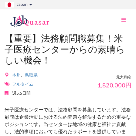
Japan
ナ
ビ
切
【重要】法務顧問職募集！米
り
子医療センターからの素晴ら
替
え
しい機会！
本州
、
鳥取県
最大月給
フルタイム
1,820,000
円
週5.5日間
米子医療センターでは、法務顧問を募集しています。法務
顧問は企業活動における法的問題を解決するための重要な
ポジションです。当センターは地域の健康と福祉に貢献
し、法的事項においても優れたサポートを提供していま