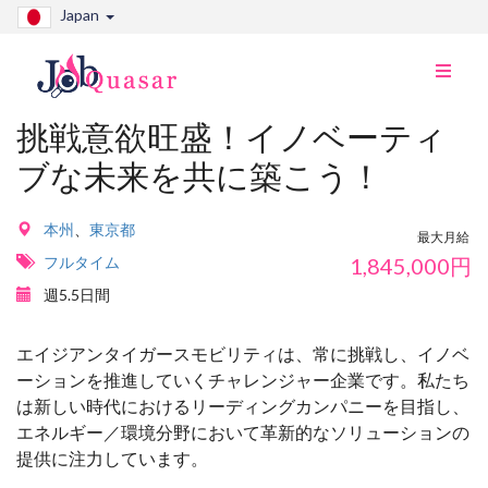
Japan
ナ
ビ
切
挑戦意欲旺盛！イノベーティ
り
ブな未来を共に築こう！
替
え
本州
、
東京都
最大月給
フルタイム
1,845,000
円
週5.5日間
エイジアンタイガースモビリティは、常に挑戦し、イノベ
ーションを推進していくチャレンジャー企業です。私たち
は新しい時代におけるリーディングカンパニーを目指し、
エネルギー／環境分野において革新的なソリューションの
提供に注力しています。