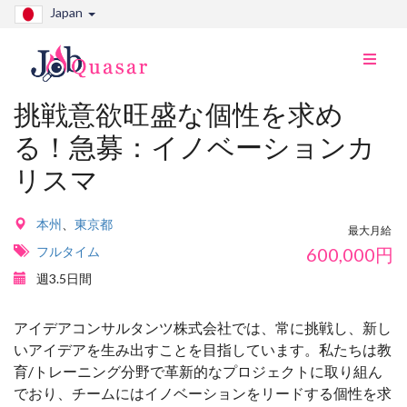
Japan
ナ
ビ
切
挑戦意欲旺盛な個性を求め
り
る！急募：イノベーションカ
替
え
リスマ
本州
、
東京都
最大月給
フルタイム
600,000
円
週3.5日間
アイデアコンサルタンツ株式会社では、常に挑戦し、新し
いアイデアを生み出すことを目指しています。私たちは教
育/トレーニング分野で革新的なプロジェクトに取り組ん
でおり、チームにはイノベーションをリードする個性を求