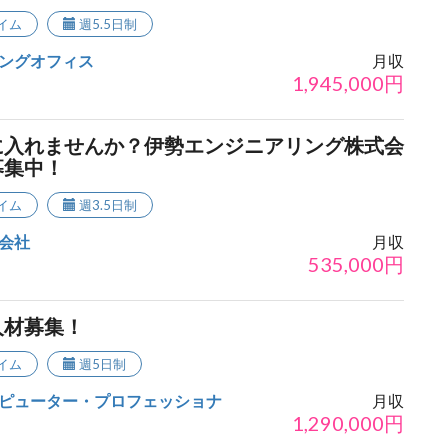
イム
週5.5日制
ングオフィス
月収
1,945,000
円
に入れませんか？伊勢エンジニアリング株式会
募集中！
イム
週3.5日制
会社
月収
535,000
円
人材募集！
イム
週5日制
ピューター・プロフェッショナ
月収
1,290,000
円