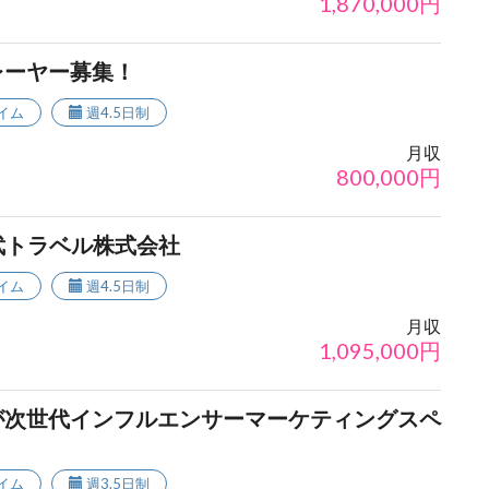
1,870,000
円
レーヤー募集！
イム
週4.5日制
月収
800,000
円
西武トラベル株式会社
イム
週4.5日制
月収
1,095,000
円
が次世代インフルエンサーマーケティングスペ
イム
週3.5日制