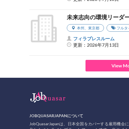
未来志向の環境リーダ
本州
、
東京都
フルタ
フィラプレスルーム
更新：2026年7月13日
View Mo
JOBQUASARJAPANについて
JobQuasarJapanは、日本全国をカバーする雇用機会