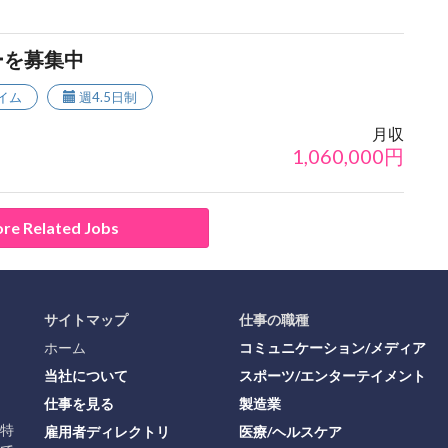
ーを募集中
イム
週4.5日制
月収
1,060,000
円
re Related Jobs
サイトマップ
仕事の職種
ホーム
コミュニケーション/メディア
当社について
スポーツ/エンターテイメント
仕事を見る
製造業
に特
雇用者ディレクトリ
医療/ヘルスケア