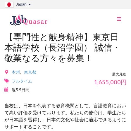
Japan
ナ
ビ
切
【専門性と献身精神】東京日
り
本語学校（長沼学園） 誠信・
替
え
敬業なる方々を募集！
本州
、
東京都
最大月給
フルタイム
1,655,000
円
週5.5日間
当校は、日本を代表する教育機関として、言語教育におい
て高い評価を受けております。私たちの使命は、学生たち
が日本語を習得し、日本の文化や社会に適応できるように
サポートすることです。