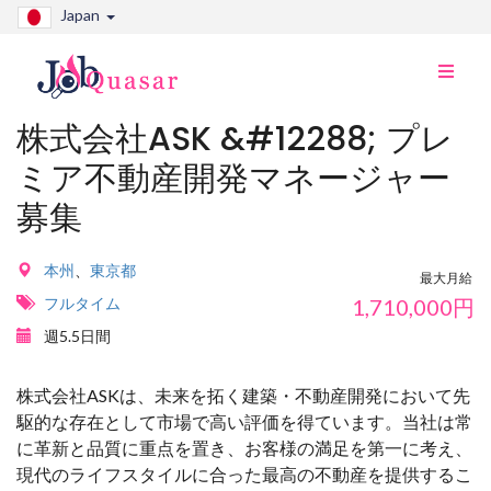
Japan
ナ
ビ
切
株式会社ASK &#12288; プレ
り
ミア不動産開発マネージャー
替
え
募集
本州
、
東京都
最大月給
フルタイム
1,710,000
円
週5.5日間
株式会社ASKは、未来を拓く建築・不動産開発において先
駆的な存在として市場で高い評価を得ています。当社は常
に革新と品質に重点を置き、お客様の満足を第一に考え、
現代のライフスタイルに合った最高の不動産を提供するこ