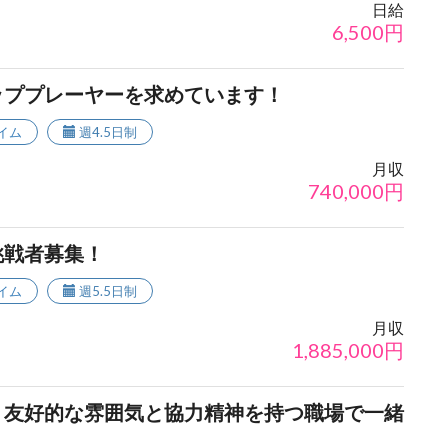
日給
6,500
円
ッププレーヤーを求めています！
イム
週4.5日制
月収
740,000
円
挑戦者募集！
イム
週5.5日制
月収
1,885,000
円
！友好的な雰囲気と協力精神を持つ職場で一緒