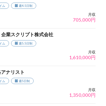
イム
週4.5日制
月収
705,000
円
- 企業スクリプト株式会社
イム
週5.5日制
月収
1,610,000
円
略アナリスト
イム
週5日制
月収
1,350,000
円