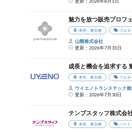
更新：2026年8月1日
魅力を放つ販売プロフ
本州
、
東京都
フルタ
山際株式会社
更新：2026年7月31日
成長と機会を追求する 
本州
、
東京都
フルタ
ウイエノトランステック株
更新：2026年7月30日
テンプスタッフ株式会
本州
、
東京都
パート