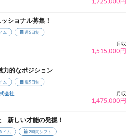
1,725,000
円
ェッショナル募集！
イム
週5日制
月収
1,515,000
円
魅力的なポジション
イム
週5日制
式会社
月収
1,475,000
円
社 新しい才能の発掘！
タイム
2時間シフト