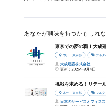
あなたが興味を持つかもしれ
東京での夢の職！大成
本州
、
東京都
フルタ
大成建設株式会社
更新：2026年8月4日
挑戦を求める！リテー
本州
、
東京都
フルタ
日本のサービスオフィスス