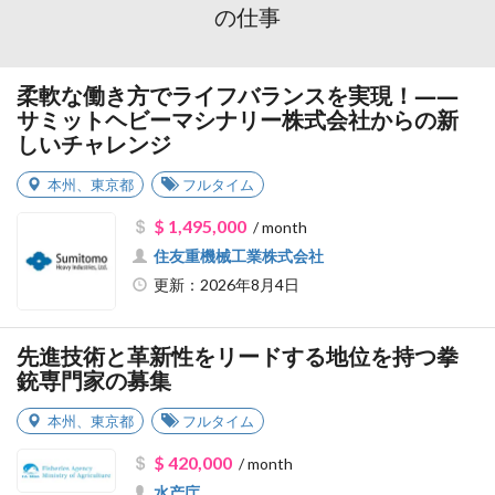
の仕事
柔軟な働き方でライフバランスを実現！――
サミットヘビーマシナリー株式会社からの新
しいチャレンジ
本州
、
東京都
フルタイム
$ 1,495,000
/ month
住友重機械工業株式会社
更新：2026年8月4日
先進技術と革新性をリードする地位を持つ拳
銃専門家の募集
本州
、
東京都
フルタイム
$ 420,000
/ month
水产庁