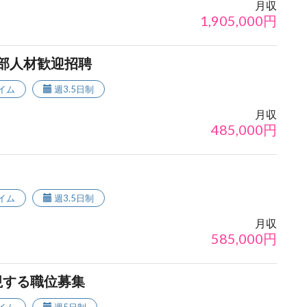
月収
1,905,000
円
外部人材歓迎招聘
イム
週3.5日制
月収
485,000
円
！
イム
週3.5日制
月収
585,000
円
視する職位募集