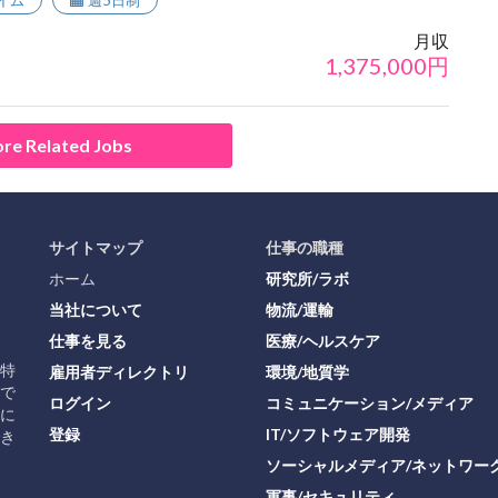
イム
週5日制
月収
1,375,000
円
re Related Jobs
サイトマップ
仕事の職種
ホーム
研究所/ラボ
当社について
物流/運輸
仕事を見る
医療/ヘルスケア
に特
雇用者ディレクトリ
環境/地質学
で
ログイン
コミュニケーション/メディア
に
登録
IT/ソフトウェア開発
き
ソーシャルメディア/ネットワー
軍事/セキュリティ