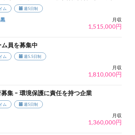
イム
週5日制
目黒
月収
1,515,000
円
ーム員を募集中
イム
週5.5日制
月収
1,810,000
円
募集 - 環境保護に責任を持つ企業
イム
週5日制
月収
1,360,000
円