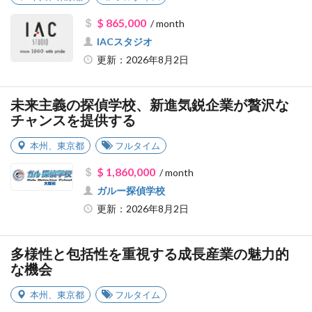
$ 865,000
/ month
IACスタジオ
更新：2026年8月2日
未来主義の探偵学校、新進気鋭企業が贅沢な
チャンスを提供する
本州
、
東京都
フルタイム
$ 1,860,000
/ month
ガルー探偵学校
更新：2026年8月2日
多様性と包括性を重視する成長産業の魅力的
な機会
本州
、
東京都
フルタイム